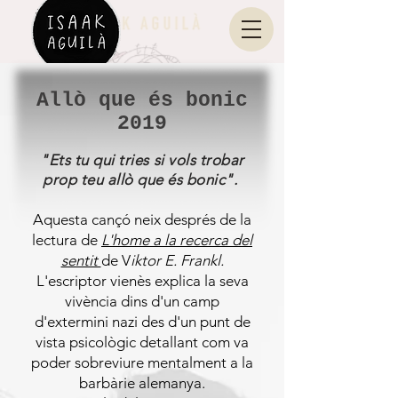
Allò que és bonic
2019
"Ets tu qui tries si vols trobar
prop teu allò que és bonic".
Aq
uesta cançó neix després de la
lectura de
L'home a la recerca del
sentit
de V
iktor E. Frankl.
L'escriptor vienès explica la seva
vivència dins d'un camp
d'extermini nazi des d'un punt de
vista psicològic detallant com va
poder sobreviure mentalment a la
barbàrie alemanya.