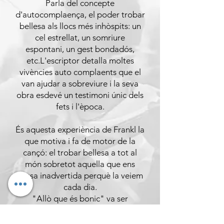
Parla del concepte
d'autocomplaença, el poder trobar
bellesa als llocs més inhòspits: un
cel estrellat, un somriure
espontani, un gest bondadós,
etc.L'escriptor detalla moltes
vivències auto complaents que el
van ajudar a sobreviure i la seva
obra esdevé un testimoni únic dels
fets i l'època.
És aquesta experiència de Frankl la
que motiva i fa de motor de la
cançó: el trobar bellesa a tot al
món sobretot aquella que ens
passa inadvertida perquè la veiem
cada dia.
"Allò que és bonic" va ser
enregistrada al Cortijo amb la
producció de Jordi Culell,