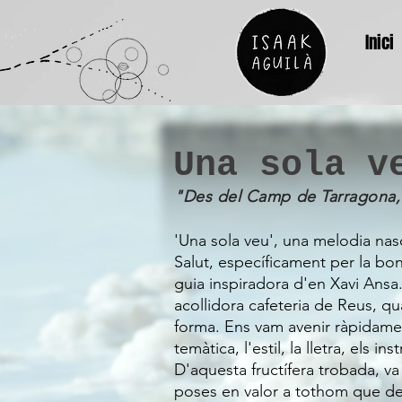
Inici
Una sola v
"Des del Camp de Tarragona, 
'Una sola veu', una melodia na
Salut, específicament per la bo
guia inspiradora d'en Xavi Ansa
acollidora cafeteria de Reus, qu
forma. Ens vam avenir ràpidament
temàtica, l'estil, la lletra, els in
D'aquesta fructífera trobada, va
poses en valor a tothom que dedi