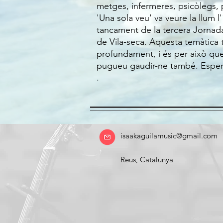
metges, infermeres, psicòlegs, p
'Una sola veu' va veure la llum 
tancament de la tercera Jornada
de Vila-seca. Aquesta temàtica 
profundament, i és per això que
pugueu gaudir-ne també. Espero 
.
isaakaguilamusic@gmail.com
Reus, Catalunya