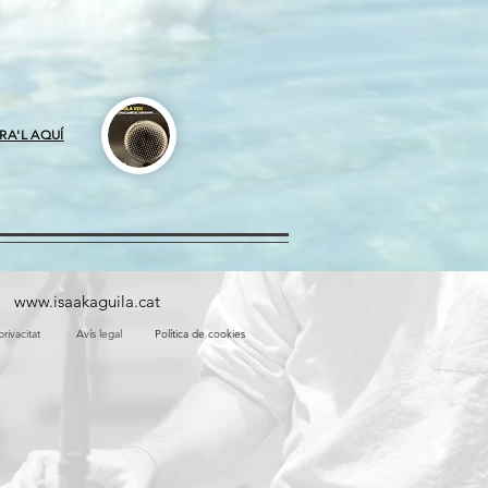
A'L AQUÍ
www.isaakaguila.cat
privacitat
Avís legal
Política de cookies