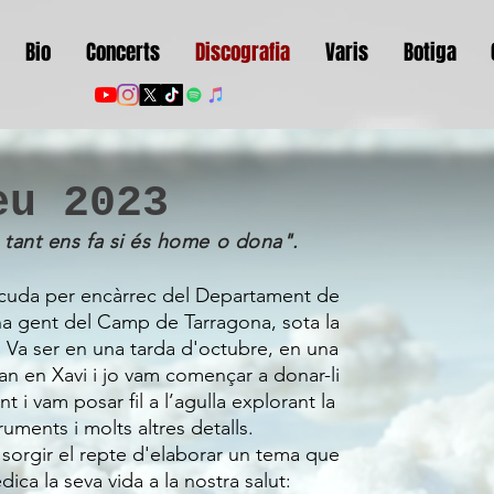
Bio
Concerts
Discografia
Varis
Botiga
eu 2023
tant ens fa si és home o dona".
scuda per encàrrec del Departament de
na gent del Camp de Tarragona, sota la
. Va ser en una tarda d'octubre, en una
an en Xavi i jo vam començar a donar-li
 i vam posar fil a l’agulla explorant la
struments i molts altres detalls.
 sorgir el repte d'elaborar un tema que
ca la seva vida a la nostra salut: